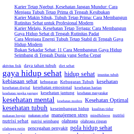
Karier Tetap Ngebut, Kesehatan Jangan Mundur: Cara
Menjaga Tubuh Tetap Prima di Tengah Kesibukan
Karier Makin Sibuk, Tubuh Tetap Prima: Cara Membangun
Rutinitas Sehat untuk Profesional Modern
Karier Melaju, Kesehatan Tetap Terjaga: Cara Membangun
Gaya Hidup Sehat di Tengah Rutinitas Padat
Cara Menjaga Energi Tubuh Tetap Stabil di Tengah Gaya
Hidup Modern
Bukan Sekadar Sehat: 11 Cara Membangun Gaya Hidup
Seimbang di Tengah Dunia yang Serba Cepat
daya tahan tubuh
diet sehat
aktivitas fisik
gaya hidup sehat
hidup sehat
imunitas tubuh
kebiasaan sehat
kesehatan
Kebugaran Tubuh
kebugaran
kesehatan emosional
kesehatan digital
kesehatan harian
kesehatan jantung
kesehatan masyarakat
kesehatan jangka panjang
kesehatan mental
Kesehatan Optimal
kesehatan modern
kesehatan tubuh
keseimbangan hidup
kualitas tidur
manajemen stres
nutrisi
mindfulness
makanan sehat
makanan bergizi
nutrisi sehat
olahraga
nutrisi seimbang
olahraga ringan
pola hidup sehat
pencegahan penyakit
olahraga rutin