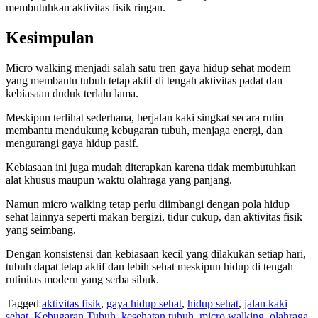
membutuhkan aktivitas fisik ringan.
Kesimpulan
Micro walking menjadi salah satu tren gaya hidup sehat modern
yang membantu tubuh tetap aktif di tengah aktivitas padat dan
kebiasaan duduk terlalu lama.
Meskipun terlihat sederhana, berjalan kaki singkat secara rutin
membantu mendukung kebugaran tubuh, menjaga energi, dan
mengurangi gaya hidup pasif.
Kebiasaan ini juga mudah diterapkan karena tidak membutuhkan
alat khusus maupun waktu olahraga yang panjang.
Namun micro walking tetap perlu diimbangi dengan pola hidup
sehat lainnya seperti makan bergizi, tidur cukup, dan aktivitas fisik
yang seimbang.
Dengan konsistensi dan kebiasaan kecil yang dilakukan setiap hari,
tubuh dapat tetap aktif dan lebih sehat meskipun hidup di tengah
rutinitas modern yang serba sibuk.
Tagged
aktivitas fisik
,
gaya hidup sehat
,
hidup sehat
,
jalan kaki
sehat
,
Kebugaran Tubuh
,
kesehatan tubuh
,
micro walking
,
olahraga