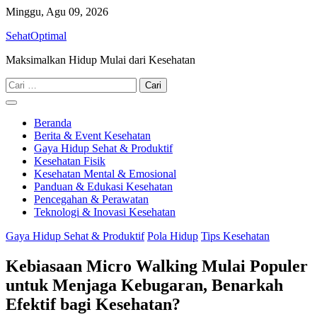
Skip
Minggu, Agu 09, 2026
to
SehatOptimal
content
Maksimalkan Hidup Mulai dari Kesehatan
Cari
untuk:
Beranda
Berita & Event Kesehatan
Gaya Hidup Sehat & Produktif
Kesehatan Fisik
Kesehatan Mental & Emosional
Panduan & Edukasi Kesehatan
Pencegahan & Perawatan
Teknologi & Inovasi Kesehatan
Gaya Hidup Sehat & Produktif
Pola Hidup
Tips Kesehatan
Kebiasaan Micro Walking Mulai Populer
untuk Menjaga Kebugaran, Benarkah
Efektif bagi Kesehatan?