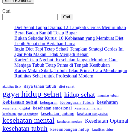
Cari
Cari
Diet Sehat Tanpa Drama: 12 Langkah Cerdas Menurunkan
Berat Badan Sambil Tetap Bugar
Bukan Sekadar Kurus: 10 Kebiasaan yang Membuat Diet
Lebih Sehat dan Bertahan Lama
Ingin Diet Tapi Tetap Sehat? Terapkan Strategi Cerdas Ini
agar Pola Makan Tidak Menjadi Beban
Karier Tetap Ngebut, Kesehatan Jangan Mundur: Cara
Menjaga Tubuh Tetap Prima di Tengah Kesibukan
Karier Makin Sibuk, Tubuh Tetap Prima: Cara Membangun
Rutinitas Sehat untuk Profesional Modern
daya tahan tubuh
diet sehat
aktivitas fisik
gaya hidup sehat
hidup sehat
imunitas tubuh
kebiasaan sehat
kesehatan
Kebugaran Tubuh
kebugaran
kesehatan emosional
kesehatan digital
kesehatan harian
kesehatan jantung
kesehatan masyarakat
kesehatan jangka panjang
kesehatan mental
Kesehatan Optimal
kesehatan modern
kesehatan tubuh
keseimbangan hidup
kualitas tidur