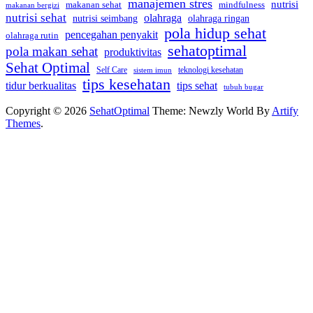
manajemen stres
nutrisi
mindfulness
makanan sehat
makanan bergizi
nutrisi sehat
olahraga
nutrisi seimbang
olahraga ringan
pola hidup sehat
pencegahan penyakit
olahraga rutin
sehatoptimal
pola makan sehat
produktivitas
Sehat Optimal
Self Care
teknologi kesehatan
sistem imun
tips kesehatan
tidur berkualitas
tips sehat
tubuh bugar
Copyright © 2026
SehatOptimal
Theme: Newzly World By
Artify
Themes
.