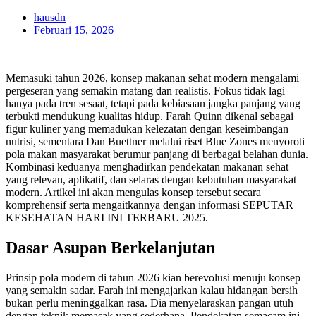
hausdn
Februari 15, 2026
Memasuki tahun 2026, konsep makanan sehat modern mengalami
pergeseran yang semakin matang dan realistis. Fokus tidak lagi
hanya pada tren sesaat, tetapi pada kebiasaan jangka panjang yang
terbukti mendukung kualitas hidup. Farah Quinn dikenal sebagai
figur kuliner yang memadukan kelezatan dengan keseimbangan
nutrisi, sementara Dan Buettner melalui riset Blue Zones menyoroti
pola makan masyarakat berumur panjang di berbagai belahan dunia.
Kombinasi keduanya menghadirkan pendekatan makanan sehat
yang relevan, aplikatif, dan selaras dengan kebutuhan masyarakat
modern. Artikel ini akan mengulas konsep tersebut secara
komprehensif serta mengaitkannya dengan informasi SEPUTAR
KESEHATAN HARI INI TERBARU 2025.
Dasar Asupan Berkelanjutan
Prinsip pola modern di tahun 2026 kian berevolusi menuju konsep
yang semakin sadar. Farah ini mengajarkan kalau hidangan bersih
bukan perlu meninggalkan rasa. Dia menyelaraskan pangan utuh
dengan teknik memasak yang sederhana. Pendekatan semacam ini