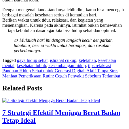
Dengan mengenali tanda-tandanya lebih dini, kamu bisa mencegah
berbagai masalah kesehatan serius di kemudian hari.
Berikan waktu untuk tidur, relaksasi, dan kegiatan yang
menenangkan. Karena pada akhirnya, istirahat bukan kemewahan
— tapi kebutuhan dasar agar kita bisa hidup sehat dan optimal.
🌿
Mulailah hari ini dengan langkah kecil: dengarkan
tubuhmu, beri ia waktu untuk bernapas, dan rasakan
perbedaannya.
Tagged
gaya hidup sehat
,
istirahat cukup
,
kelelahan
,
kesehatan
mental
,
kesehatan tubuh
,
keseimbangan hidup
,
tips relaksasi
Navigasi
Panduan Hidup Sehat untuk Generasi Digital: Aktif Tanpa Stres
Manfaat Pemeriksaan Rutin: Cegah Penyakit Sebelum Terlambat
pos
Related Posts
7 Strategi Efektif Menjaga Berat Badan
Tetap Ideal