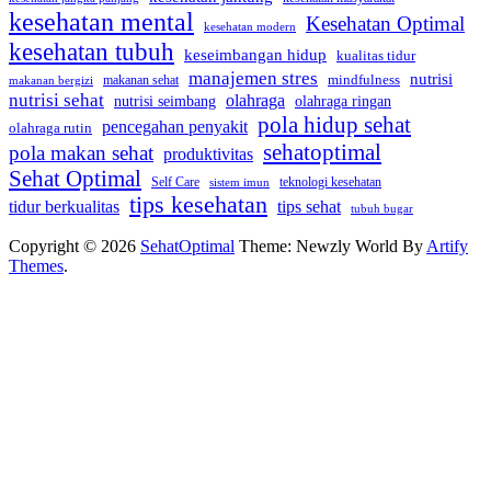
kesehatan mental
Kesehatan Optimal
kesehatan modern
kesehatan tubuh
keseimbangan hidup
kualitas tidur
manajemen stres
nutrisi
mindfulness
makanan sehat
makanan bergizi
nutrisi sehat
olahraga
nutrisi seimbang
olahraga ringan
pola hidup sehat
pencegahan penyakit
olahraga rutin
sehatoptimal
pola makan sehat
produktivitas
Sehat Optimal
Self Care
teknologi kesehatan
sistem imun
tips kesehatan
tidur berkualitas
tips sehat
tubuh bugar
Copyright © 2026
SehatOptimal
Theme: Newzly World By
Artify
Themes
.