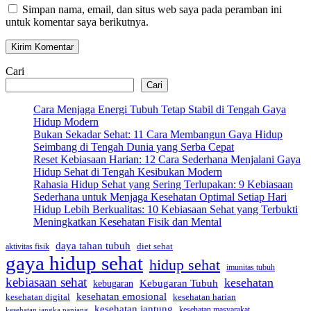
Simpan nama, email, dan situs web saya pada peramban ini
untuk komentar saya berikutnya.
Cari
Cari
Cara Menjaga Energi Tubuh Tetap Stabil di Tengah Gaya
Hidup Modern
Bukan Sekadar Sehat: 11 Cara Membangun Gaya Hidup
Seimbang di Tengah Dunia yang Serba Cepat
Reset Kebiasaan Harian: 12 Cara Sederhana Menjalani Gaya
Hidup Sehat di Tengah Kesibukan Modern
Rahasia Hidup Sehat yang Sering Terlupakan: 9 Kebiasaan
Sederhana untuk Menjaga Kesehatan Optimal Setiap Hari
Hidup Lebih Berkualitas: 10 Kebiasaan Sehat yang Terbukti
Meningkatkan Kesehatan Fisik dan Mental
daya tahan tubuh
diet sehat
aktivitas fisik
gaya hidup sehat
hidup sehat
imunitas tubuh
kebiasaan sehat
kesehatan
Kebugaran Tubuh
kebugaran
kesehatan emosional
kesehatan digital
kesehatan harian
kesehatan jantung
kesehatan masyarakat
kesehatan jangka panjang