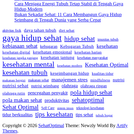
Cara Menjaga Energi Tubuh Tetap Stabil di Tengah Gaya
Hidup Modern
Bukan Sekadar Sehat: 11 Cara Membangun Gaya Hidup
Seimbang di Tengah Dunia yang Serba Cepat
daya tahan tubuh
diet sehat
aktivitas fisik
gaya hidup sehat
hidup sehat
imunitas tubuh
kebiasaan sehat
kesehatan
Kebugaran Tubuh
kebugaran
kesehatan emosional
kesehatan digital
kesehatan harian
kesehatan jantung
kesehatan masyarakat
kesehatan jangka panjang
kesehatan mental
Kesehatan Optimal
kesehatan modern
kesehatan tubuh
keseimbangan hidup
kualitas tidur
manajemen stres
nutrisi
mindfulness
makanan sehat
makanan bergizi
nutrisi sehat
olahraga
nutrisi seimbang
olahraga ringan
pola hidup sehat
pencegahan penyakit
olahraga rutin
sehatoptimal
pola makan sehat
produktivitas
Sehat Optimal
Self Care
teknologi kesehatan
sistem imun
tips kesehatan
tidur berkualitas
tips sehat
tubuh bugar
Copyright © 2026
SehatOptimal
Theme: Newzly World By
Artify
Themes
.