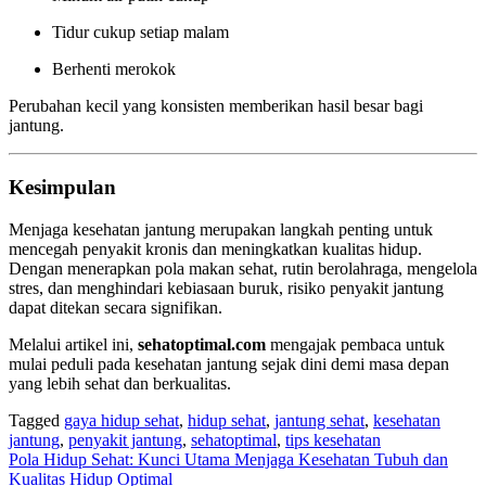
Tidur cukup setiap malam
Berhenti merokok
Perubahan kecil yang konsisten memberikan hasil besar bagi
jantung.
Kesimpulan
Menjaga kesehatan jantung merupakan langkah penting untuk
mencegah penyakit kronis dan meningkatkan kualitas hidup.
Dengan menerapkan pola makan sehat, rutin berolahraga, mengelola
stres, dan menghindari kebiasaan buruk, risiko penyakit jantung
dapat ditekan secara signifikan.
Melalui artikel ini,
sehatoptimal.com
mengajak pembaca untuk
mulai peduli pada kesehatan jantung sejak dini demi masa depan
yang lebih sehat dan berkualitas.
Tagged
gaya hidup sehat
,
hidup sehat
,
jantung sehat
,
kesehatan
jantung
,
penyakit jantung
,
sehatoptimal
,
tips kesehatan
Navigasi
Pola Hidup Sehat: Kunci Utama Menjaga Kesehatan Tubuh dan
Kualitas Hidup Optimal