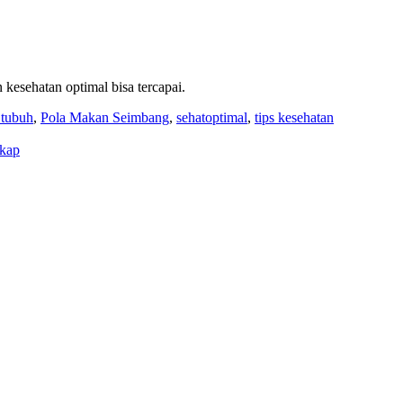
 kesehatan optimal bisa tercapai.
i tubuh
,
Pola Makan Seimbang
,
sehatoptimal
,
tips kesehatan
gkap