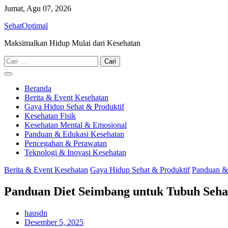
Skip
Jumat, Agu 07, 2026
to
SehatOptimal
content
Maksimalkan Hidup Mulai dari Kesehatan
Cari
untuk:
Beranda
Berita & Event Kesehatan
Gaya Hidup Sehat & Produktif
Kesehatan Fisik
Kesehatan Mental & Emosional
Panduan & Edukasi Kesehatan
Pencegahan & Perawatan
Teknologi & Inovasi Kesehatan
Berita & Event Kesehatan
Gaya Hidup Sehat & Produktif
Panduan &
Panduan Diet Seimbang untuk Tubuh Seha
hausdn
Desember 5, 2025