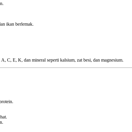
n.
dan ikan berlemak.
 C, E, K, dan mineral seperti kalsium, zat besi, dan magnesium.
protein.
hat.
n.