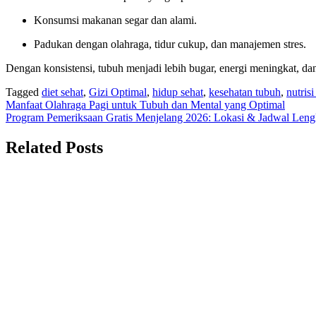
Konsumsi makanan segar dan alami.
Padukan dengan olahraga, tidur cukup, dan manajemen stres.
Dengan konsistensi, tubuh menjadi lebih bugar, energi meningkat, dan
Tagged
diet sehat
,
Gizi Optimal
,
hidup sehat
,
kesehatan tubuh
,
nutris
Navigasi
Manfaat Olahraga Pagi untuk Tubuh dan Mental yang Optimal
Program Pemeriksaan Gratis Menjelang 2026: Lokasi & Jadwal Len
pos
Related Posts