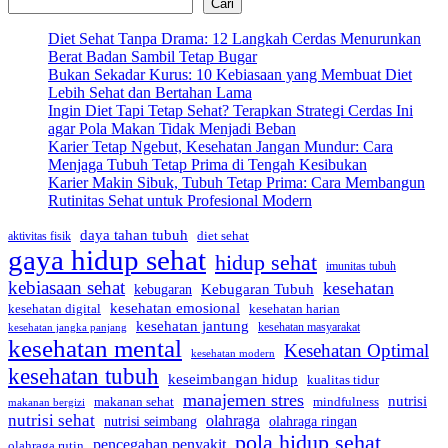
Cari
Diet Sehat Tanpa Drama: 12 Langkah Cerdas Menurunkan
Berat Badan Sambil Tetap Bugar
Bukan Sekadar Kurus: 10 Kebiasaan yang Membuat Diet
Lebih Sehat dan Bertahan Lama
Ingin Diet Tapi Tetap Sehat? Terapkan Strategi Cerdas Ini
agar Pola Makan Tidak Menjadi Beban
Karier Tetap Ngebut, Kesehatan Jangan Mundur: Cara
Menjaga Tubuh Tetap Prima di Tengah Kesibukan
Karier Makin Sibuk, Tubuh Tetap Prima: Cara Membangun
Rutinitas Sehat untuk Profesional Modern
daya tahan tubuh
diet sehat
aktivitas fisik
gaya hidup sehat
hidup sehat
imunitas tubuh
kebiasaan sehat
kesehatan
Kebugaran Tubuh
kebugaran
kesehatan emosional
kesehatan digital
kesehatan harian
kesehatan jantung
kesehatan masyarakat
kesehatan jangka panjang
kesehatan mental
Kesehatan Optimal
kesehatan modern
kesehatan tubuh
keseimbangan hidup
kualitas tidur
manajemen stres
nutrisi
mindfulness
makanan sehat
makanan bergizi
nutrisi sehat
olahraga
nutrisi seimbang
olahraga ringan
pola hidup sehat
pencegahan penyakit
olahraga rutin