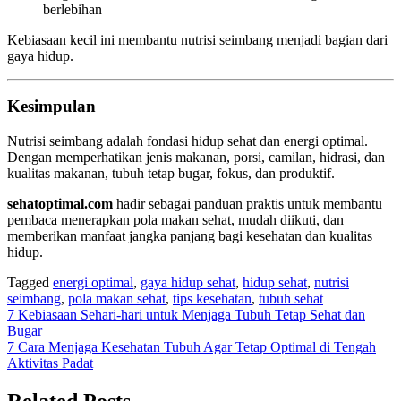
berlebihan
Kebiasaan kecil ini membantu nutrisi seimbang menjadi bagian dari
gaya hidup.
Kesimpulan
Nutrisi seimbang adalah fondasi hidup sehat dan energi optimal.
Dengan memperhatikan jenis makanan, porsi, camilan, hidrasi, dan
kualitas makanan, tubuh tetap bugar, fokus, dan produktif.
sehatoptimal.com
hadir sebagai panduan praktis untuk membantu
pembaca menerapkan pola makan sehat, mudah diikuti, dan
memberikan manfaat jangka panjang bagi kesehatan dan kualitas
hidup.
Tagged
energi optimal
,
gaya hidup sehat
,
hidup sehat
,
nutrisi
seimbang
,
pola makan sehat
,
tips kesehatan
,
tubuh sehat
Navigasi
7 Kebiasaan Sehari-hari untuk Menjaga Tubuh Tetap Sehat dan
Bugar
pos
7 Cara Menjaga Kesehatan Tubuh Agar Tetap Optimal di Tengah
Aktivitas Padat