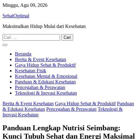
Skip
Minggu, Agu 09, 2026
to
SehatOptimal
content
Maksimalkan Hidup Mulai dari Kesehatan
Cari
untuk:
Beranda
Berita & Event Kesehatan
Gaya Hidup Sehat & Produktif
Kesehatan Fisik
Kesehatan Mental & Emosional
Panduan & Edukasi Kesehatan
Pencegahan & Perawatan
Teknologi & Inovasi Kesehatan
Berita & Event Kesehatan
Gaya Hidup Sehat & Produktif
Panduan
& Edukasi Kesehatan
Pencegahan & Perawatan
Teknologi &
Inovasi Kesehatan
Panduan Lengkap Nutrisi Seimbang:
Kunci Tubuh Sehat dan Energi Maksimal