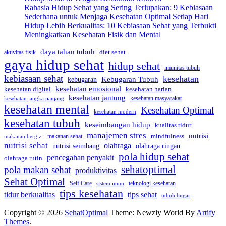
Rahasia Hidup Sehat yang Sering Terlupakan: 9 Kebiasaan
Sederhana untuk Menjaga Kesehatan Optimal Setiap Hari
Hidup Lebih Berkualitas: 10 Kebiasaan Sehat yang Terbukti
Meningkatkan Kesehatan Fisik dan Mental
daya tahan tubuh
diet sehat
aktivitas fisik
gaya hidup sehat
hidup sehat
imunitas tubuh
kebiasaan sehat
kesehatan
Kebugaran Tubuh
kebugaran
kesehatan emosional
kesehatan digital
kesehatan harian
kesehatan jantung
kesehatan masyarakat
kesehatan jangka panjang
kesehatan mental
Kesehatan Optimal
kesehatan modern
kesehatan tubuh
keseimbangan hidup
kualitas tidur
manajemen stres
nutrisi
mindfulness
makanan sehat
makanan bergizi
nutrisi sehat
olahraga
nutrisi seimbang
olahraga ringan
pola hidup sehat
pencegahan penyakit
olahraga rutin
sehatoptimal
pola makan sehat
produktivitas
Sehat Optimal
Self Care
teknologi kesehatan
sistem imun
tips kesehatan
tidur berkualitas
tips sehat
tubuh bugar
Copyright © 2026
SehatOptimal
Theme: Newzly World By
Artify
Themes
.