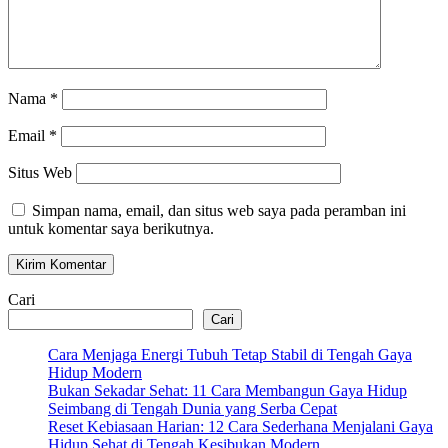
Nama
*
Email
*
Situs Web
Simpan nama, email, dan situs web saya pada peramban ini
untuk komentar saya berikutnya.
Cari
Cari
Cara Menjaga Energi Tubuh Tetap Stabil di Tengah Gaya
Hidup Modern
Bukan Sekadar Sehat: 11 Cara Membangun Gaya Hidup
Seimbang di Tengah Dunia yang Serba Cepat
Reset Kebiasaan Harian: 12 Cara Sederhana Menjalani Gaya
Hidup Sehat di Tengah Kesibukan Modern