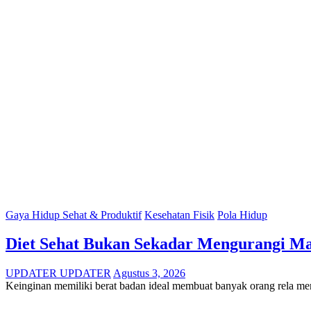
Gaya Hidup Sehat & Produktif
Kesehatan Fisik
Pola Hidup
Diet Sehat Bukan Sekadar Mengurangi Mak
UPDATER UPDATER
Agustus 3, 2026
Keinginan memiliki berat badan ideal membuat banyak orang rela m